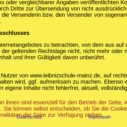
oder vergleichbarer Angaben veröffentlichten Kon
h Dritte zur Übersendung von nicht ausdrücklic
egen die Versenderin bzw. den Versender von sogen
.
usschlusses
Internetangebotes zu betrachten, von dem aus auf 
der geltenden Rechtslage nicht, nicht mehr oder ni
halt und ihrer Gültigkeit davon unberührt.
 Nutzer von www.leibnizschule-mainz.de, auf rechtsw
rhalten wird, ggf. aufmerksam zu machen. Ebenso w
ene Inhalte nicht fehlerfrei, aktuell, vollständig
n ihnen sind essenziell für den Betrieb der Seite,
. Sie können selbst entscheiden, ob Sie die Cooki
nalitäten der Seite zur Verfügung stehen.
Datenschutz
Impressum