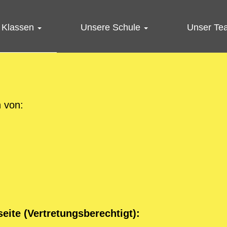
 Klassen
Unsere Schule
Unser Te
 von:
eite (Vertretungsberechtigt):